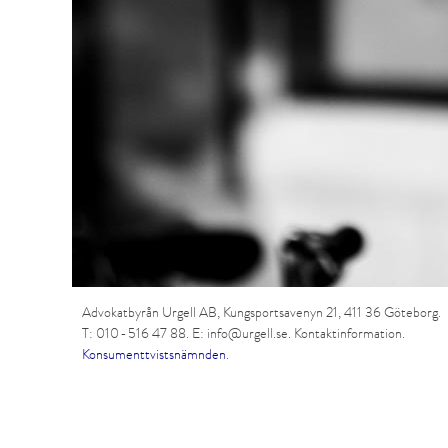
Advokatbyrån Urgell AB,
Kungsportsavenyn 21, 411 36 Göteborg.
T:
010 - 516 47 88
. E:
info@urgell.se
.
Kontaktinformation
.
Konsumenttvistsnämnden
.